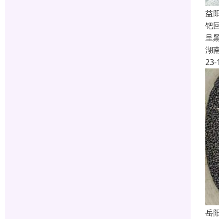
益
钯
呈
湖
23-
岳