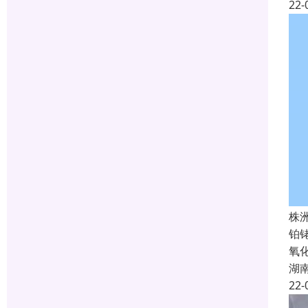
22-
株
铂
氧
湖
22-