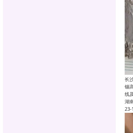
长
铟
线
湖
23-