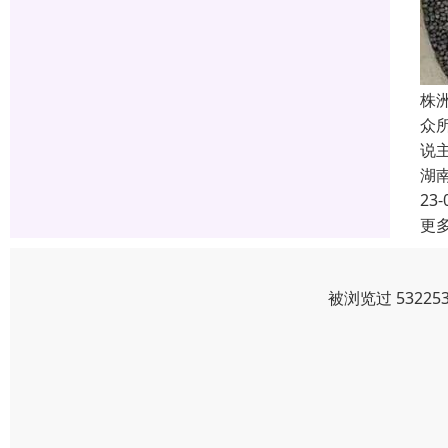
株
众
说
湖
23-
更
被浏览过 5322