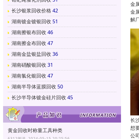
金
长沙银浆回收价格
42
金
解
湖南镀金镀银回收
51
湖南擦银布回收
46
湖南擦金布回收
47
湖南金盐银盐回收
36
湖南硝酸银回收
31
湖南氯化银回收
47
湖南半导体蓝膜回收
50
长沙半导体镀金硅片回收
45
长
想
黄金回收时称量工具种类
公
6312阅读 2024-05-15 20:25:56