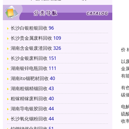
长沙白银粗银回收
96
长沙贵金属废料回收
109
湖南含金银废渣回收
326
价 
长沙金银废料回收
151
以
湖南银锌电瓶回收
111
金
有
湖南ito铟靶材回收
40
有
湖南粗铟精铟回收
43
碳
粗镓精镓废料回收
40
电
湖南导电银胶回收
44
硫
长沙氧化铟粉回收
44
收率
铂钯铑催化剂回收
51