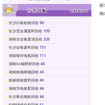
邮
网
长沙白银粗银回收
96
长沙贵金属废料回收
109
湖南含金银废渣回收
326
长沙金银废料回收
151
湖南银锌电瓶回收
111
湖南ito铟靶材回收
40
湖南粗铟精铟回收
43
粗镓精镓废料回收
40
湖南导电银胶回收
44
长沙氧化铟粉回收
44
铂钯铑催化剂回收
51