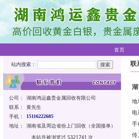
首页
联
站内搜索：
湖
公司：
湖南鸿运鑫贵金属回收有限公司
地
联系：
黄先生
电
手机：
15116222685
手
地址：
湖南省及周边省份上门回收（全国接单）
传
本站共被浏览过 5321741 次