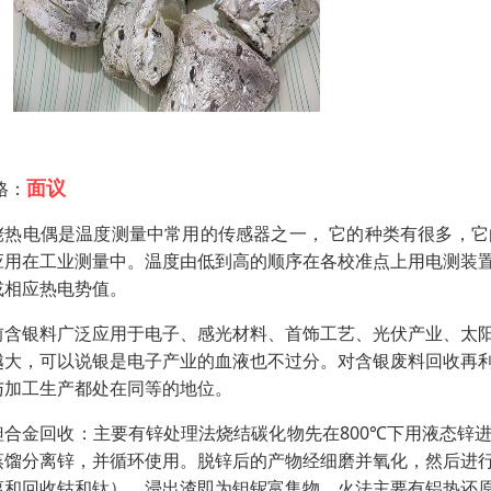
面议
格：
铑热电偶是温度测量中常用的传感器之一， 它的种类有很多，
应用在工业测量中。温度由低到高的顺序在各校准点上用电测装
或相应热电势值。
前含银料广泛应用于电子、感光材料、首饰工艺、光伏产业、太
越大，可以说银是电子产业的血液也不过分。对含银废料回收再
与加工生产都处在同等的地位。
钽合金回收：主要有锌处理法烧结碳化物先在800℃下用液态锌
蒸馏分离锌，并循环使用。脱锌后的产物经细磨并氧化，然后进
离和回收钴和钛），浸出渣即为钽铌富集物。火法主要有铝热还