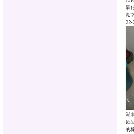
氧
湖
22-
湖
废
的