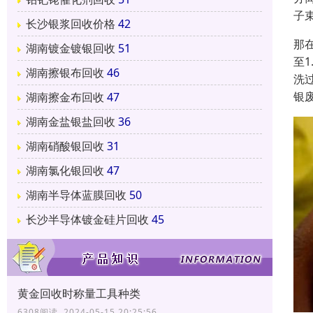
子
长沙银浆回收价格
42
那
湖南镀金镀银回收
51
至
湖南擦银布回收
46
洗
银
湖南擦金布回收
47
湖南金盐银盐回收
36
湖南硝酸银回收
31
湖南氯化银回收
47
湖南半导体蓝膜回收
50
长沙半导体镀金硅片回收
45
黄金回收时称量工具种类
6308阅读 2024-05-15 20:25:56