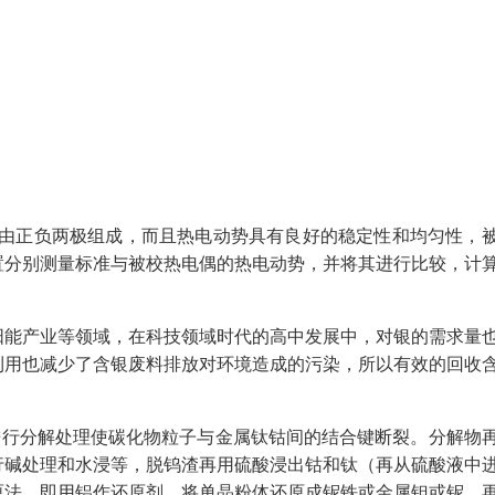
它由正负两极组成，而且热电动势具有良好的稳定性和均匀性，
置分别测量标准与被校热电偶的热电动势，并将其进行比较，计
阳能产业等领域，在科技领域时代的高中发展中，对银的需求量
利用也减少了含银废料排放对环境造成的污染，所以有效的回收
进行分解处理使碳化物粒子与金属钛钴间的结合键断裂。分解物
行碱处理和水浸等，脱钨渣再用硫酸浸出钴和钛（再从硫酸液中
原法，即用铝作还原剂，将单晶粉体还原成铌铁或金属钽或铌，