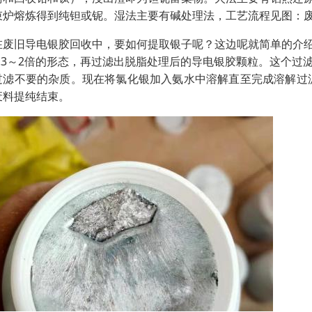
束炉熔炼得到纯钽或铌。湿法主要有碱处理法，工艺流程见图：废钽
在废旧导电银胶回收中，要如何提取银子呢？这边呢就简单的介
1.3～2倍的形态，再过滤出脱脂处理后的导电银胶颗粒。这个
过滤不要的杂质。现在将氯化银加入氨水中溶解直至完成溶解过
废料提纯结束。