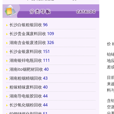
长沙白银粗银回收
96
长沙贵金属废料回收
109
湖南含金银废渣回收
326
价 
长沙金银废料回收
151
铂
湖南银锌电瓶回收
111
地
差
湖南ito铟靶材回收
40
目
湖南粗铟精铟回收
43
来
粗镓精镓废料回收
40
料
湖南导电银胶回收
44
含
长沙氧化铟粉回收
44
空
分
铂钯铑催化剂回收
51