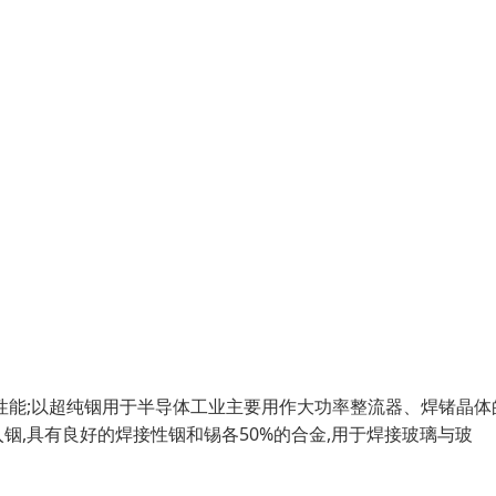
性能;以超纯铟用于半导体工业主要用作大功率整流器、焊锗晶体
,具有良好的焊接性铟和锡各50%的合金,用于焊接玻璃与玻