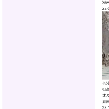
湖
22-
长
铟
线
湖
23-