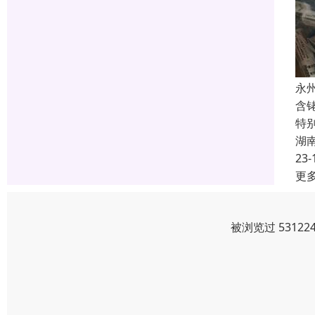
永
含
特
湖
23-
更
被浏览过 5312