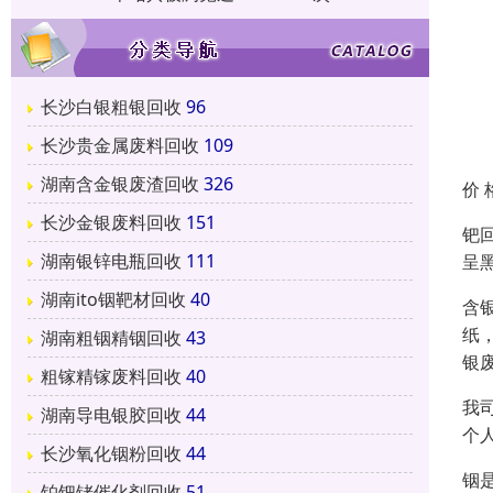
长沙白银粗银回收
96
长沙贵金属废料回收
109
湖南含金银废渣回收
326
价 
长沙金银废料回收
151
钯
湖南银锌电瓶回收
111
呈
湖南ito铟靶材回收
40
含
纸
湖南粗铟精铟回收
43
银
粗镓精镓废料回收
40
我
湖南导电银胶回收
44
个
长沙氧化铟粉回收
44
铟
铂钯铑催化剂回收
51