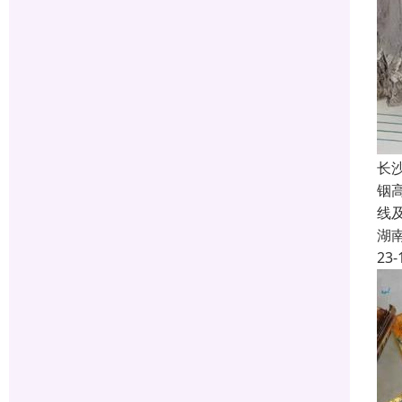
长
铟
线
湖
23-