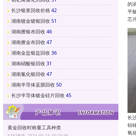
的
长沙银浆回收价格
42
平
芯
湖南镀金镀银回收
51
湖南擦银布回收
46
湖南擦金布回收
47
湖南金盐银盐回收
36
湖南硝酸银回收
31
湖南氯化银回收
47
湖南半导体蓝膜回收
50
长沙半导体镀金硅片回收
45
长
铂
黄金回收时称量工具种类
氧
6292阅读 2024-05-15 20:25:56