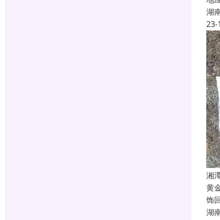
湖
23-
湘
黄
饰
湖