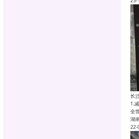
23-
长
1
全
湖
22-