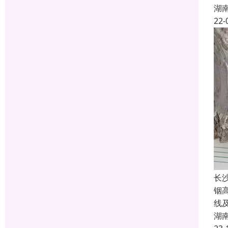
湖
22-
长
铟
线
湖