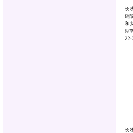
长
硝
和
湖
22-
长