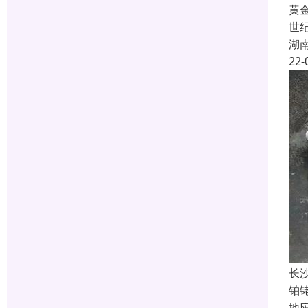
黄
世
湖
22-
长
铂
地