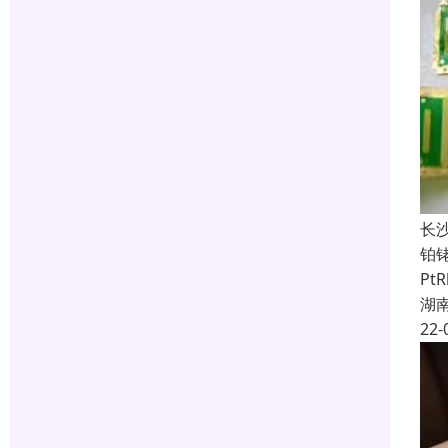
长
铂
Pt
湖
22-