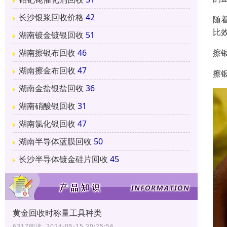
长沙银浆回收价格
42
随
比
湖南镀金镀银回收
51
擦
湖南擦银布回收
46
湖南擦金布回收
47
擦
湖南金盐银盐回收
36
湖南硝酸银回收
31
湖南氯化银回收
47
湖南半导体蓝膜回收
50
长沙半导体镀金硅片回收
45
黄金回收时称量工具种类
6317阅读 2024-05-15 20:25:56