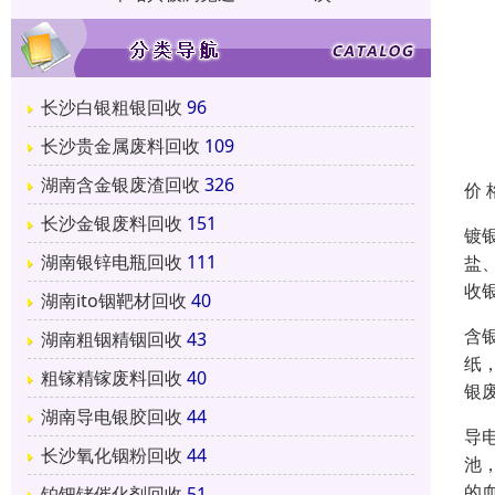
长沙白银粗银回收
96
长沙贵金属废料回收
109
湖南含金银废渣回收
326
价 
长沙金银废料回收
151
镀
湖南银锌电瓶回收
111
盐
收
湖南ito铟靶材回收
40
含
湖南粗铟精铟回收
43
纸
粗镓精镓废料回收
40
银
湖南导电银胶回收
44
导
长沙氧化铟粉回收
44
池
的
铂钯铑催化剂回收
51