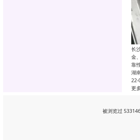
长
金
靠
湖
22-
更
被浏览过 5331