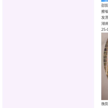
邵
擦
发
湖
25-
衡