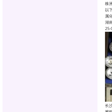
株
以
属
湖
25-
长
擦