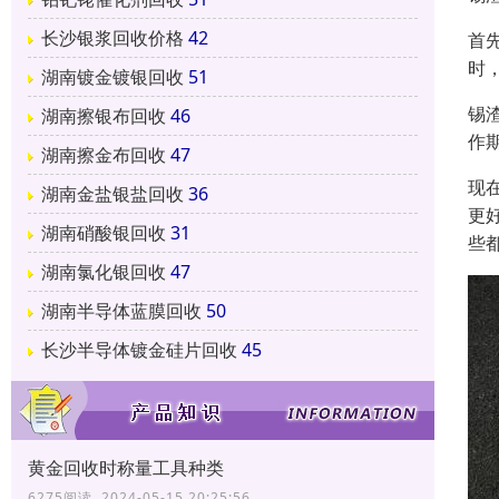
长沙银浆回收价格
42
首
时
湖南镀金镀银回收
51
锡
湖南擦银布回收
46
作
湖南擦金布回收
47
现
湖南金盐银盐回收
36
更
湖南硝酸银回收
31
些
湖南氯化银回收
47
湖南半导体蓝膜回收
50
长沙半导体镀金硅片回收
45
黄金回收时称量工具种类
6275阅读 2024-05-15 20:25:56