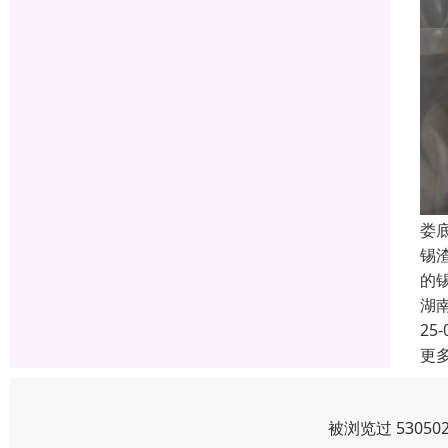
娄
锡
的
湖
25-
更
被浏览过 5305