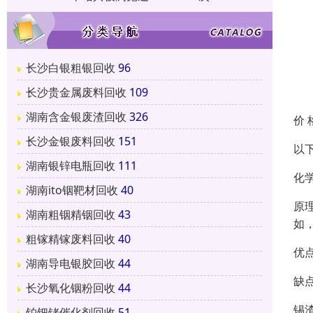
长沙白银粗银回收
96
长沙贵金属废料回收
109
湖南含金银废渣回收
326
价 
长沙金银废料回收
151
以
湖南银锌电瓶回收
111
化
湖南ito铟靶材回收
40
原
湖南粗铟精铟回收
43
如
粗镓精镓废料回收
40
优
湖南导电银胶回收
44
缺
长沙氧化铟粉回收
44
锡
铂钯铑催化剂回收
51