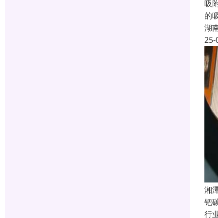
吸
的
湖
25-
湘
钯
行