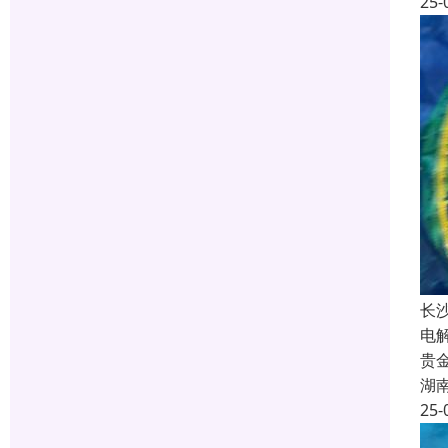
25-
长
电
贵
湖
25-