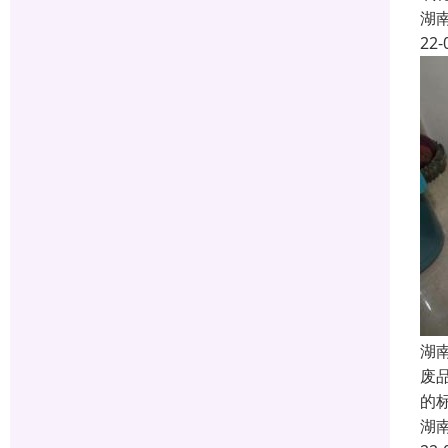
湖
22-
湖
废
的
湖