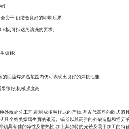
#)
不会变干,仍结合良好的印刷后果;
CB板,可抵达免清洗的要求。
生偏移;
较宽的回流焊炉温范围内仍可表现出良好的焊接性能;
后果很好,机械强度高
种种外貌处分工艺,能制成多种样式的产物,有古代高雅的欧式酒
,式式具全媲美熠熠生辉的银器。锡器以其高雅的外貌造型和怪异
育锡具有佳的凉性及散热性,加上其独特的光芒及易于加工的特