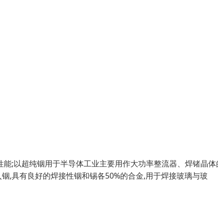
性能;以超纯铟用于半导体工业主要用作大功率整流器、焊锗晶体
,具有良好的焊接性铟和锡各50%的合金,用于焊接玻璃与玻