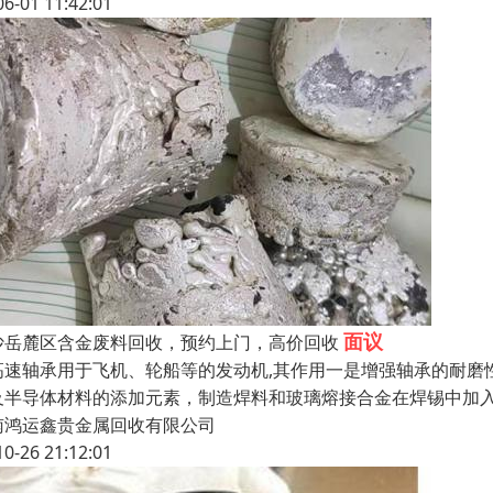
06-01 11:42:01
面议
沙岳麓区含金废料回收，预约上门，高价回收
高速轴承用于飞机、轮船等的发动机,其作用一是增强轴承的耐磨
及半导体材料的添加元素，制造焊料和玻璃熔接合金在焊锡中加入铟
南鸿运鑫贵金属回收有限公司
10-26 21:12:01