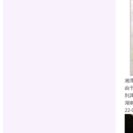
湘
由
到
湖
22-