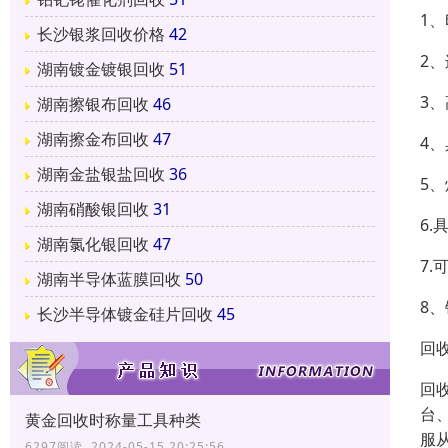
1、
长沙银浆回收价格
42
2
湖南镀金镀银回收
51
3
湖南擦银布回收
46
湖南擦金布回收
47
4
湖南金盐银盐回收
36
5
湖南硝酸银回收
31
6.
湖南氯化银回收
47
7
湖南半导体蓝膜回收
50
8
长沙半导体镀金硅片回收
45
回
回
台
黄金回收时称量工具种类
服
6297阅读 2024-05-15 20:25:56