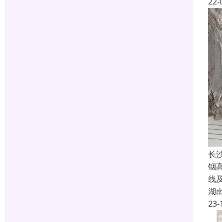
22-
长
铟
线
湖
23-