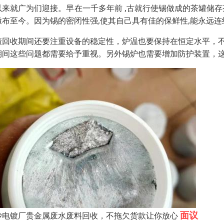
以来就广为们迎接。早在一千多年前 ,古就行使锡做成的茶罐储存
撒布至今。因为锡的密闭性强,使其自己具有佳的保鲜性,能永远连
渣回收期间还要注重设备的稳定性，炉温也要保持在恒定水平，
期间这些问题都需要给予重视。另外锡炉也需要增加防护装置，
面议
沙电镀厂贵金属废水废料回收，不拖欠货款让你放心