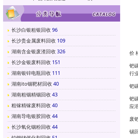
长沙白银粗银回收
96
长沙贵金属废料回收
109
湖南含金银废渣回收
326
价 
长沙金银废料回收
151
钯
湖南银锌电瓶回收
111
行
湖南ito铟靶材回收
40
钯
湖南粗铟精铟回收
43
钯
粗镓精镓废料回收
40
应
湖南导电银胶回收
44
废
长沙氧化铟粉回收
44
锡
铂钯铑催化剂回收
51