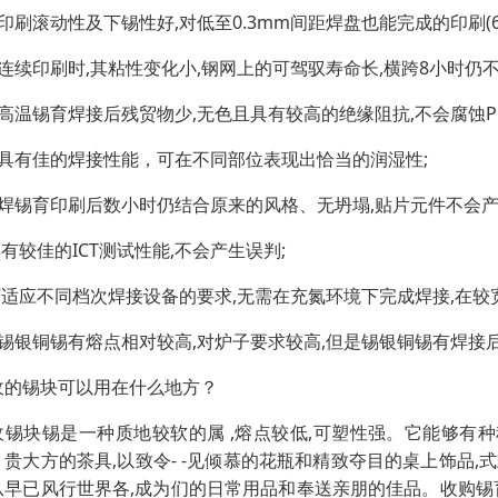
印刷滚动性及下锡性好,对低至0.3mm间距焊盘也能完成的印刷(6
、连续印刷时,其粘性变化小,钢网上的可驾驭寿命长,横跨8小时仍
、高温锡育焊接后残贸物少,无色且具有较高的绝缘阻抗,不会腐蚀P
、具有佳的焊接性能，可在不同部位表现出恰当的润湿性;
、焊锡育印刷后数小时仍结合原来的风格、无坍塌,贴片元件不会产
具有较佳的ICT测试性能,不会产生误判;
.可适应不同档次焊接设备的要求,无需在充氮环境下完成焊接,在
、锡银铜锡有熔点相对较高,对炉子要求较高,但是锡银铜锡有焊接
收的锡块可以用在什么地方？
收锡块锡是一种质地较软的属 ,熔点较低,可塑性强。它能够有
、贵大方的茶具,以致令- -见倾慕的花瓶和精致夺目的桌上饰品
从早已风行世界各,成为们的日常用品和奉送亲朋的佳品。收购锡