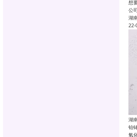
想
公
湖
22-
湖
铂
氧