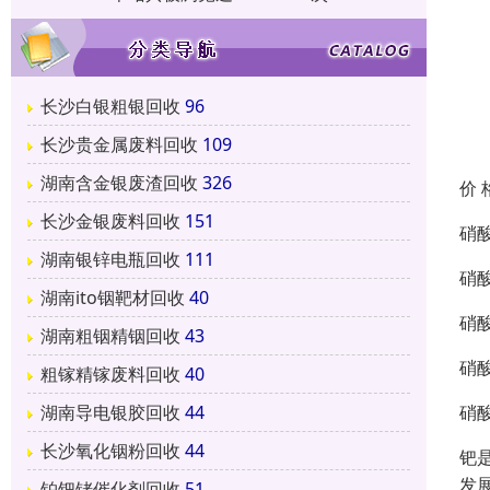
长沙白银粗银回收
96
长沙贵金属废料回收
109
湖南含金银废渣回收
326
价 
长沙金银废料回收
151
硝
湖南银锌电瓶回收
111
硝
湖南ito铟靶材回收
40
硝
湖南粗铟精铟回收
43
硝
粗镓精镓废料回收
40
硝
湖南导电银胶回收
44
长沙氧化铟粉回收
44
钯
发
铂钯铑催化剂回收
51