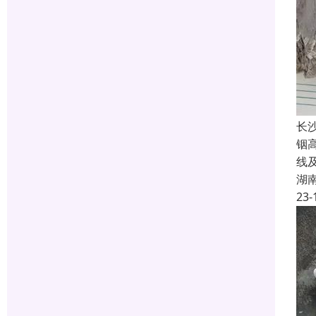
长
铟
线
湖
23-