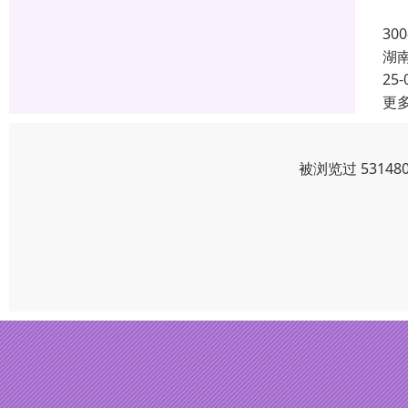
钯
3
湖
25-
更
被浏览过 5314