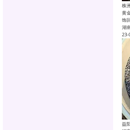
株
黄
饰
湖
23-
益