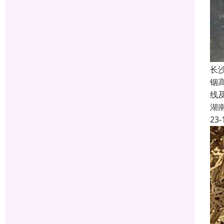
长
铟
线
湖
23-