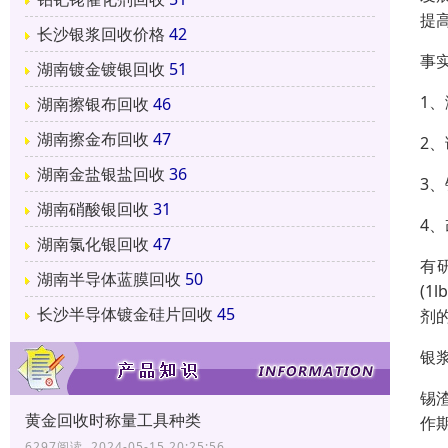
提
长沙银浆回收价格
42
事
湖南镀金镀银回收
51
1
湖南擦银布回收
46
湖南擦金布回收
47
2
湖南金盐银盐回收
36
3
湖南硝酸银回收
31
4
湖南氯化银回收
47
有
湖南半导体蓝膜回收
50
(
长沙半导体镀金硅片回收
45
剂
银
锡
黄金回收时称量工具种类
作
6297阅读 2024-05-15 20:25:56