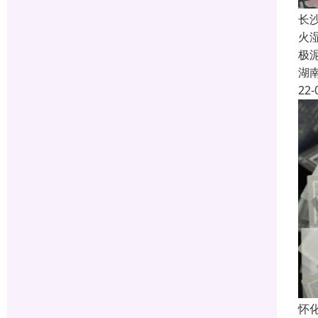
长
火
极
湖
22-
怀