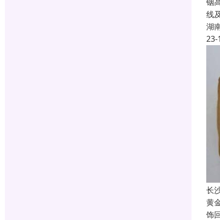
铟
线
湖
23-
长
黄
饰