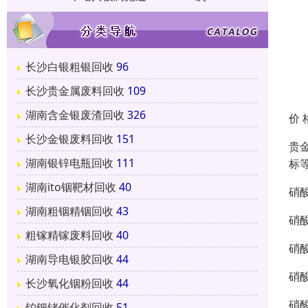
长沙白银粗银回收
96
长沙贵金属废料回收
109
湖南含金银废渣回收
326
价 
长沙金银废料回收
151
贵
湖南银锌电瓶回收
111
标
湖南ito铟靶材回收
40
硝
湖南粗铟精铟回收
43
硝
粗镓精镓废料回收
40
硝
湖南导电银胶回收
44
硝
长沙氧化铟粉回收
44
硝
铂钯铑催化剂回收
51