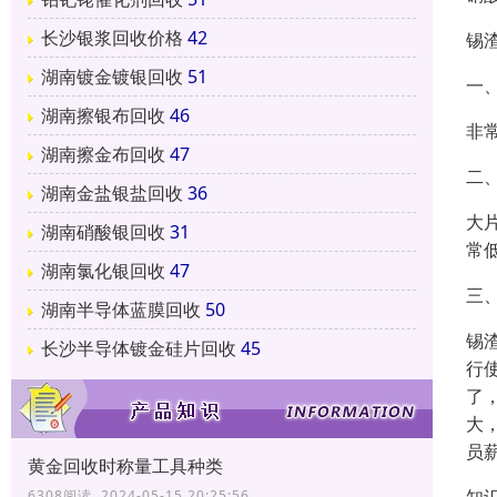
长沙银浆回收价格
42
锡
湖南镀金镀银回收
51
一
湖南擦银布回收
46
非
湖南擦金布回收
47
二
湖南金盐银盐回收
36
大
湖南硝酸银回收
31
常
湖南氯化银回收
47
三
湖南半导体蓝膜回收
50
锡
长沙半导体镀金硅片回收
45
行
了
大
员
黄金回收时称量工具种类
6308阅读 2024-05-15 20:25:56