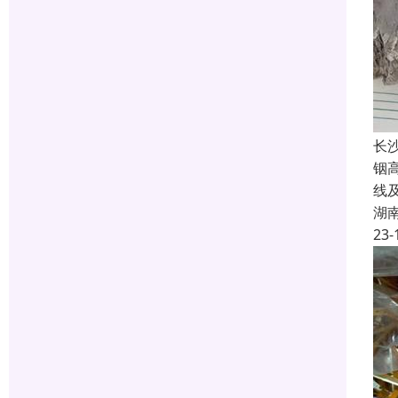
长
铟
线
湖
23-