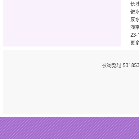
长
钯
废
湖
23-
更
被浏览过 5318