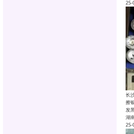
25-
长
擦
发
湖
25-