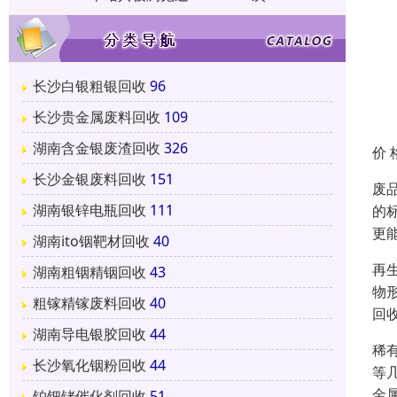
长沙白银粗银回收
96
长沙贵金属废料回收
109
湖南含金银废渣回收
326
价 
长沙金银废料回收
151
废
湖南银锌电瓶回收
111
的
更
湖南ito铟靶材回收
40
再
湖南粗铟精铟回收
43
物
粗镓精镓废料回收
40
回
湖南导电银胶回收
44
稀
长沙氧化铟粉回收
44
等
金
铂钯铑催化剂回收
51