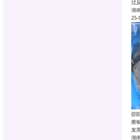
过
湖
25-
邵
擦
发
湖