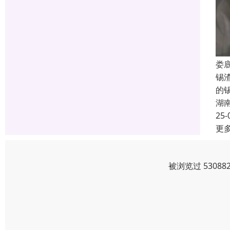
娄
锡
的
湖
25-
更
被浏览过 5308