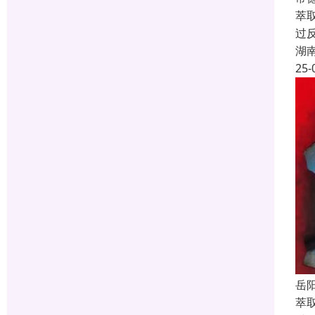
萃
过
湖
25-
岳
萃