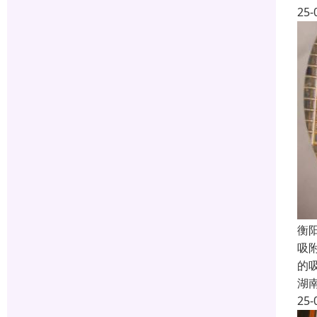
25-
衡
吸
的
湖
25-