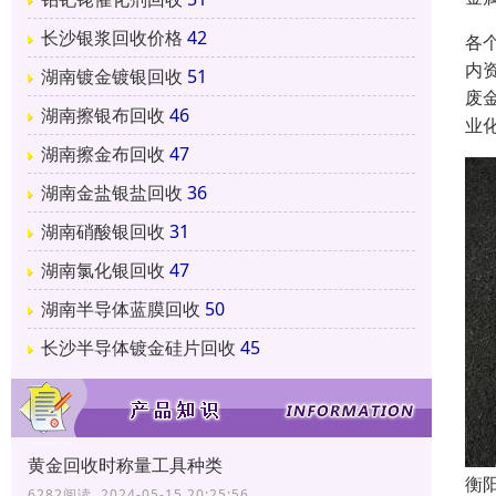
长沙银浆回收价格
42
各
内
湖南镀金镀银回收
51
废
湖南擦银布回收
46
业
湖南擦金布回收
47
湖南金盐银盐回收
36
湖南硝酸银回收
31
湖南氯化银回收
47
湖南半导体蓝膜回收
50
长沙半导体镀金硅片回收
45
黄金回收时称量工具种类
衡
6282阅读 2024-05-15 20:25:56