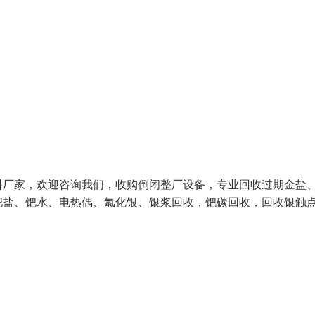
料厂家，欢迎咨询我们，收购倒闭整厂设备，专业回收过期金盐
钯盐、钯水、电热偶、氯化银、银浆回收，钯碳回收，回收银触