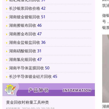
筑
长沙银浆回收价格
42
做
湖南镀金镀银回收
51
号
湖南擦银布回收
46
银
湖南擦金布回收
47
湖南金盐银盐回收
36
湖南硝酸银回收
31
湖南氯化银回收
47
湖南半导体蓝膜回收
50
长沙半导体镀金硅片回收
45
黄金回收时称量工具种类
湖
6308阅读 2024-05-15 20:25:56