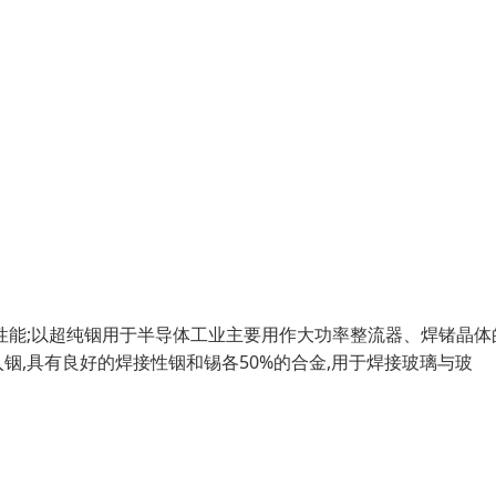
性能;以超纯铟用于半导体工业主要用作大功率整流器、焊锗晶体
,具有良好的焊接性铟和锡各50%的合金,用于焊接玻璃与玻