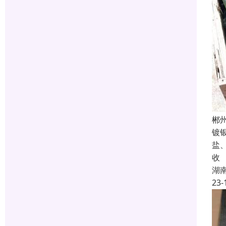
郴
镀
盐
收
湖
23-