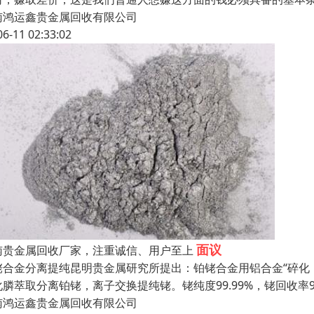
南鸿运鑫贵金属回收有限公司
06-11 02:33:02
面议
南贵金属回收厂家，注重诚信、用户至上
铑合金分离提纯昆明贵金属研究所提出：铂铑合金用铝合金“碎化
化膦萃取分离铂铑，离子交换提纯铑。铑纯度99.99%，铑回收率9
南鸿运鑫贵金属回收有限公司