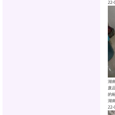
22-
湖
废
的
湖
22-