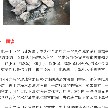
面议
格：
着电子工业的迅速发展，作为生产原料之一的贵金属的消耗量越
资源能源，又能达到保护环境的目的成为当今值得探索的难题之
g)、铂(Pt)、锇(Os)、铱(Tr)、钌(Ru)、铑(Rh)和钯
、柔韧性和高强度性，被广泛应用于电视机、计算机和手机等常
碳回收之后的玻璃容器日常便捷的洗涤方法是用香皂、涤剂等以
表层，再用纯净水渗滤时应布上一层很薄的收缩水；如果是挂上
的容器，可配置以下清洁液开展化学水处理。对剖析一些痕量元
或含络合剂的水溶液中泡浸非常时间，去除表层吸咐的金属正离
而，一定要应用慢速度拌和的方式。加上银浆的油漆也必去做到