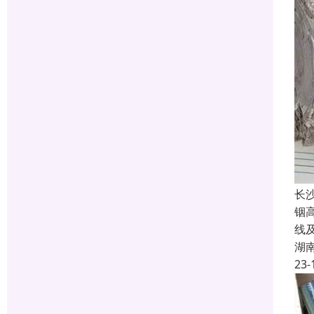
长
铟
线
湖
23-