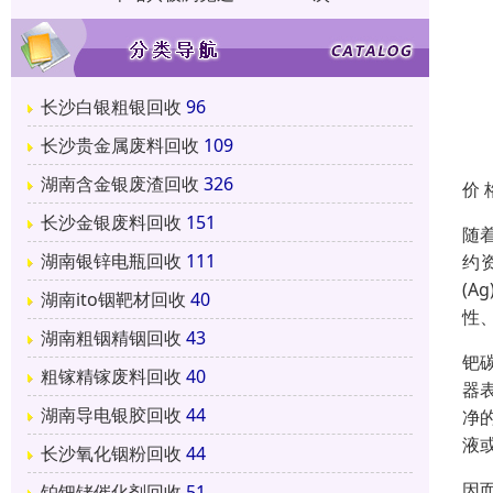
长沙白银粗银回收
96
长沙贵金属废料回收
109
湖南含金银废渣回收
326
价 
长沙金银废料回收
151
随
湖南银锌电瓶回收
111
约
(A
湖南ito铟靶材回收
40
性
湖南粗铟精铟回收
43
钯
粗镓精镓废料回收
40
器
湖南导电银胶回收
44
净
液
长沙氧化铟粉回收
44
因
铂钯铑催化剂回收
51