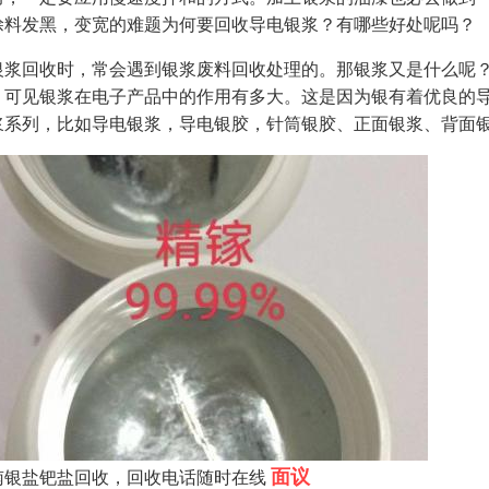
涂料发黑，变宽的难题为何要回收导电银浆？有哪些好处呢吗？
银浆回收时，常会遇到银浆废料回收处理的。那银浆又是什么呢
，可见银浆在电子产品中的作用有多大。这是因为银有着优良的
浆系列，比如导电银浆，导电银胶，针筒银胶、正面银浆、背面
面议
南银盐钯盐回收，回收电话随时在线