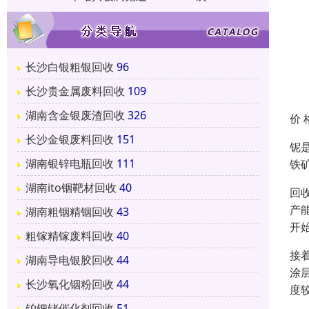
长沙白银粗银回收
96
长沙贵金属废料回收
109
湖南含金银废渣回收
326
价 
长沙金银废料回收
151
铌
湖南银锌电瓶回收
111
铁
湖南ito铟靶材回收
40
回
产
湖南粗铟精铟回收
43
开
粗镓精镓废料回收
40
接
湖南导电银胶回收
44
涂
长沙氧化铟粉回收
44
度
铂钯铑催化剂回收
51