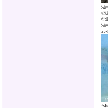
湖
钯
行
湖
25-
岳