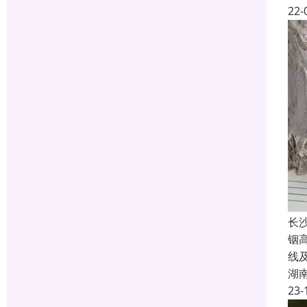
22-
长
铟
线
湖
23-