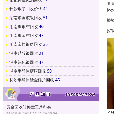
随
长沙银浆回收价格
42
比
湖南镀金镀银回收
51
擦
湖南擦银布回收
46
擦
湖南擦金布回收
47
湖南金盐银盐回收
36
湖南硝酸银回收
31
湖南氯化银回收
47
湖南半导体蓝膜回收
50
长沙半导体镀金硅片回收
45
黄金回收时称量工具种类
长
6310阅读 2024-05-15 20:25:56