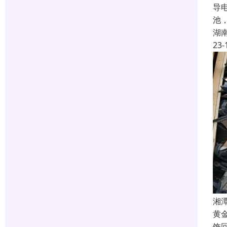
导
池
湖
23-
湘
黄
饰